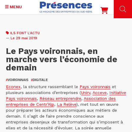
MENU
Aller
au
ILS FONT L'ACTU
contenu
— Le 29 mai 2019
principal
Le Pays voironnais, en
marche vers l’économie de
demain
#
VOIRONNAIS
#
DIGITALE
Econex
, la structure rassemblant le
Pays voironnais
et
plusieurs associations d’entreprises (
Unirv
,
Acceve
,
Initiative
Pays voironnais
,
Réseau entreprendre
,
Association des
entreprises de Centr’Alp
,
La Relève
), met tout en œuvre
pour préparer les acteurs économiques aux métiers de
demain. Il s’agit de faire prendre conscience aux
entreprises desenjeux de transformation qui s’imposent à
elles et de la nécessité d’évoluer. La soirée annuelle