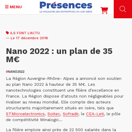
MENU
Aller
au
ILS FONT L'ACTU
contenu
— Le 17 décembre 2018
principal
Nano 2022 : un plan de 35
M€
#
NANO2022
La Région Auvergne-Rhône- Alpes a annoncé son soutien
au plan Nano 2022 à hauteur de 35 M€. Les
nanotechnologies constituent une filière d’excellence en
France. La Région dispose d’atouts non négligeables pour
rivaliser au niveau mondial. Elle compte des acteurs
structurants majoritairement situés en Isère, tels que
STMicroelectronics
,
Soitec
,
Sofradir
, le
CEA-Leti
, le pôle
de compétitivité Minalogic...
La filière emploie ainsi près de 22 500 salariés dans la