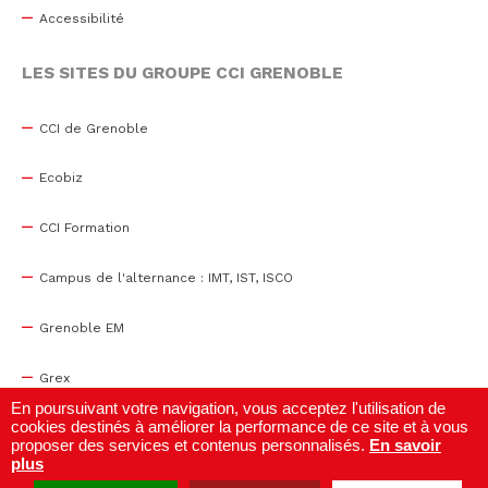
Accessibilité
LES SITES DU GROUPE CCI GRENOBLE
CCI de Grenoble
Ecobiz
CCI Formation
Campus de l'alternance : IMT, IST, ISCO
Grenoble EM
Grex
En poursuivant votre navigation, vous acceptez l'utilisation de
cookies destinés à améliorer la performance de ce site et à vous
WTC Grenoble
proposer des services et contenus personnalisés.
En savoir
plus
Centre de congrès