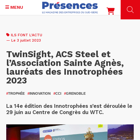
MENU
Aller
au
ILS FONT L'ACTU
contenu
— Le 3 juillet 2023
principal
TwinSight, ACS Steel et
l’Association Sainte Agnès,
lauréats des Innotrophées
2023
#
TROPHÉE
#
INNOVATION
#
CCI
#
GRENOBLE
La 14e édition des Innotrophées s’est déroulée le
29 juin au Centre de Congrès du WTC.