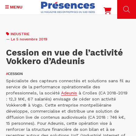
MENU
Aller
au
INDUSTRIE
contenu
— Le 5 novembre 2019
principal
Cession en vue de l’activité
Vokkero d’Adeunis
#
CESSION
Spécialiste des capteurs connectés et solutions sans fil au
service de la performance opérationnelle des
professionnels, la société
Adeunis
à Crolles (CA 2018-2019
: 12,3 M€, 67 salariés) envisage de céder son activité
Vokkero® à Vogo. Cette entreprise montpelliéraine
développe, commercialise et distribue une solution de
diffusion live de contenus audiovisuels (CA 2018 : 746 k€,
15 personnes). Pour Adeunis, cette opération vise à
renforcer la structure financière de son bilan et à se
recentrer autour des solutions IIoT (Industrial Internet of