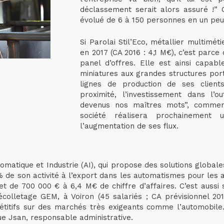
déclassement serait alors assuré !” C
évolué de 6 à 150 personnes en un peu
Si Parolai Stil’Eco, métallier multimé
en 2017 (CA 2016 : 4,1 M€), c’est parc
panel d’offres. Elle est ainsi capab
miniatures aux grandes structures port
lignes de production de ses clients
proximité, l’investissement dans l’
devenus nos maîtres mots”, commen
société réalisera prochainement
l’augmentation de ses flux.
omatique et Industrie (AI), qui propose des solutions global
25 % de son activité à l’export dans les automatismes pour le
t de 700 000 € à 6,4 M€ de chiffre d’affaires. C’est aussi su
écolletage GEM, à Voiron (45 salariés ; CA prévisionnel 201
étitifs sur des marchés très exigeants comme l’automobile
ue Jsan, responsable administrative.