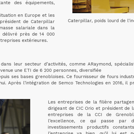
nstante des équipements,
ituation en Europe et les
Caterpillar, poids lourd de l'
président de Caterpillar
 masse salariale dans la
a délivré près de 14 000
treprises extérieures.
 dans leur secteur d’activités, comme ARaymond, spéciali
evenue une ETI de 6 200 personnes, diversifiée
puis ses bases grenobloises. Ce fournisseur de fours industr
ui. Après l’intégration de Semco Technologies en 2016, il p
Les entreprises de la filière partagen
dirigeant de CIC Orio et président de 
entreprises de la CCI de Grenob
l’excellence, ce qui passe par 
investissements productifs constant
l’entreprise va bien, qu’il lui est 