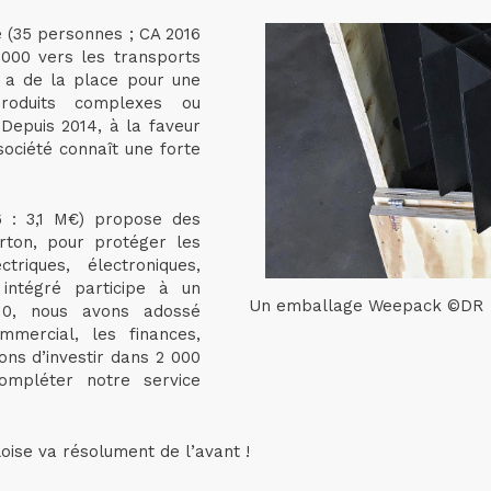
ue (35 personnes ; CA 2016
2000 vers les transports
l y a de la place pour une
produits complexes ou
 Depuis 2014, à la faveur
ociété connaît une forte
6 : 3,1 M€) propose des
rton, pour protéger les
riques, électroniques,
 intégré participe à un
Un emballage Weepack ©DR
010, nous avons adossé
ommercial, les finances,
ns d’investir dans 2 000
ompléter notre service
loise va résolument de l’avant !