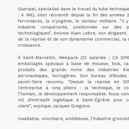
Gueripel, spécialisé dans le travail du tube techniq
: 4 M€), s’est réorienté depuis la fin des années 
ferroviaires, la cryogénie, le secteur militaire. “I
industrie conquérante, positionnée sur des 
technologiques”, énonce Alain Lebre, son dirigeant.
de la reprise et de son dynamisme commercial, la s
croissance.
À Saint-Marcellin, Weepack (22 salariés ; CA 201
emballages spéciaux à base de mousse, bois, ca
produits des grands noms des industries élect
aéronautiques, horlogères. Son bureau d’études
savoir-faire reconnu. “Depuis la reprise en 2
l’entreprise à cinq piliers : la technique, le c
l’humain, le développement responsable. Nous veno
m2 d’entrepôt logistique à Saint-Égrève pour c
client”, explique Jacques Grégoire.
Insatiable, volontaire, ambitieuse, l’industrie grenob