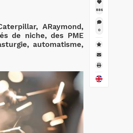
886
aterpillar, ARaymond,
0
hés de niche, des PME
sturgie, automatisme,