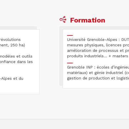
Formation
révolutions
Université Grenoble-Alpes : DU
ment, 250 ha)
mesures physiques, licences pro
amélioration de processus et p
produits industriels… + masters 
modèles et outils
onfiance dans les
Grenoble INP : écoles d’ingénie
matériaux) et génie industriel (
gestion de production et logisti
-Alpes et du