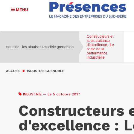
MENU
Constructeurs et
sous-traitance
d'excellence : Le
Industrie : les atouts du modèle grenoblois
socle de la
performance
industrielle
Aller
au
ACCUEIL
INDUSTRIE GRENOBLE
contenu
principal
INDUSTRIE
— Le 5 octobre 2017
Constructeurs 
d'excellence : 