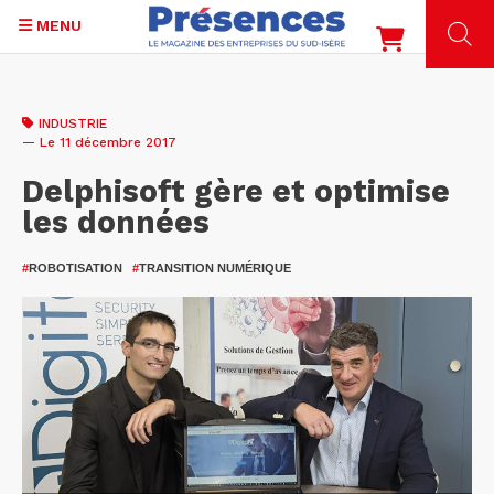
MENU
Aller
au
INDUSTRIE
contenu
— Le 11 décembre 2017
principal
Delphisoft gère et optimise
les données
#
ROBOTISATION
#
TRANSITION NUMÉRIQUE