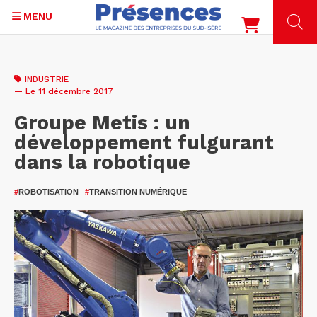
MENU
Aller
au
INDUSTRIE
contenu
— Le 11 décembre 2017
principal
Groupe Metis : un
développement fulgurant
dans la robotique
#
ROBOTISATION
#
TRANSITION NUMÉRIQUE