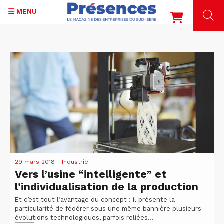
MENU
Aller
au
contenu
principal
29 mars 2018
- Industrie
Vers l’usine “intelligente” et
l’individualisation de la production
Et c’est tout l’avantage du concept : il présente la
particularité de fédérer sous une même bannière plusieurs
évolutions technologiques, parfois reliées...