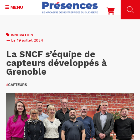
MENU
Aller
au
INNOVATION
contenu
— Le 19 juillet 2024
principal
La SNCF s’équipe de
capteurs développés à
Grenoble
#
CAPTEURS