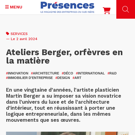
MENU
Aller
au
SERVICES
contenu
— Le 2 avril 2024
principal
Ateliers Berger, orfèvres en
la matière
#
INNOVATION
#
ARCHITECTURE
#
DÉCO
#
INTERNATIONAL
#
R&D
#
IMMOBILIER D'ENTREPRISE
#
DESIGN
#
ART
En une vingtaine d’années, l’artiste plasticien
Martin Berger a su imposer sa vision novatrice
dans l’univers du luxe et de l’architecture
d’intérieur, tout en réussissant à porter une
logique entrepreneuriale, dans les mêmes
mouvements que ses œuvres.