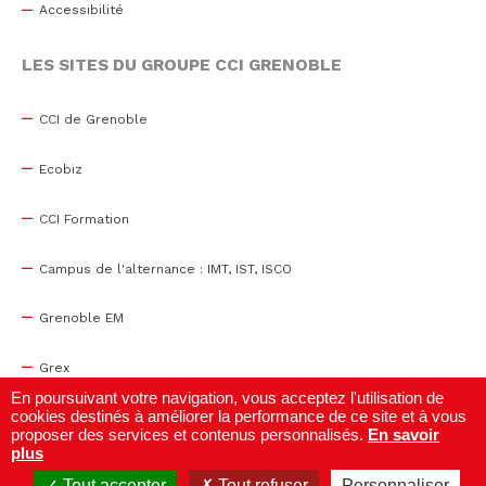
Accessibilité
LES SITES DU GROUPE CCI GRENOBLE
CCI de Grenoble
Ecobiz
CCI Formation
Campus de l'alternance : IMT, IST, ISCO
Grenoble EM
Grex
En poursuivant votre navigation, vous acceptez l'utilisation de
cookies destinés à améliorer la performance de ce site et à vous
WTC Grenoble
proposer des services et contenus personnalisés.
En savoir
plus
Centre de congrès
Tout accepter
Tout refuser
Personnaliser