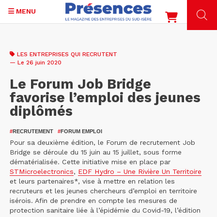
MENU
Aller
au
LES ENTREPRISES QUI RECRUTENT
contenu
— Le 26 juin 2020
principal
Le Forum Job Bridge
favorise l’emploi des jeunes
diplômés
#
RECRUTEMENT
#
FORUM EMPLOI
Pour sa deuxième édition, le Forum de recrutement Job
Bridge se déroule du 15 juin au 15 juillet, sous forme
dématérialisée. Cette initiative mise en place par
STMicroelectronics
,
EDF Hydro – Une Rivière Un Territoire
et leurs partenaires*, vise à mettre en relation les
recruteurs et les jeunes chercheurs d’emploi en territoire
isérois. Afin de prendre en compte les mesures de
protection sanitaire liée à l’épidémie du Covid-19, l’édition