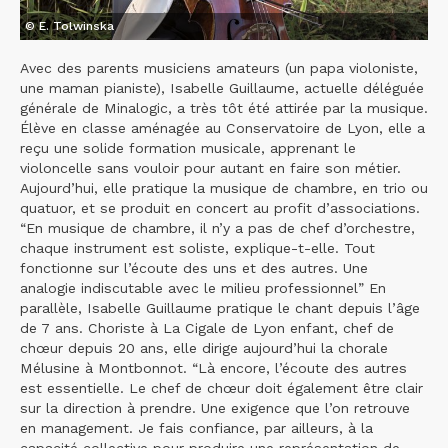
© E. Tolwinska
Avec des parents musiciens amateurs (un papa violoniste,
une maman pianiste), Isabelle Guillaume, actuelle déléguée
générale de Minalogic, a très tôt été attirée par la musique.
Élève en classe aménagée au Conservatoire de Lyon, elle a
reçu une solide formation musicale, apprenant le
violoncelle sans vouloir pour autant en faire son métier.
Aujourd’hui, elle pratique la musique de chambre, en trio ou
quatuor, et se produit en concert au profit d’associations.
“En musique de chambre, il n’y a pas de chef d’orchestre,
chaque instrument est soliste, explique-t-elle. Tout
fonctionne sur l’écoute des uns et des autres. Une
analogie indiscutable avec le milieu professionnel” En
parallèle, Isabelle Guillaume pratique le chant depuis l’âge
de 7 ans. Choriste à La Cigale de Lyon enfant, chef de
chœur depuis 20 ans, elle dirige aujourd’hui la chorale
Mélusine à Montbonnot. “Là encore, l’écoute des autres
est essentielle. Le chef de chœur doit également être clair
sur la direction à prendre. Une exigence que l’on retrouve
en management. Je fais confiance, par ailleurs, à la
capacité collective pour produire une représentation de