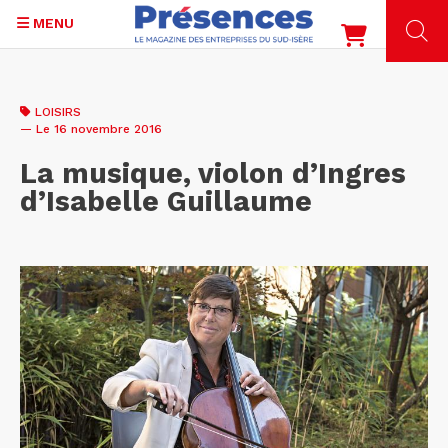
MENU
Aller
au
LOISIRS
contenu
— Le 16 novembre 2016
principal
La musique, violon d’Ingres
d’Isabelle Guillaume