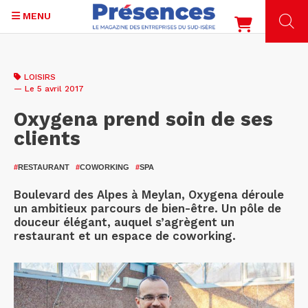
MENU
Aller
au
LOISIRS
contenu
— Le 5 avril 2017
principal
Oxygena prend soin de ses
clients
#
RESTAURANT
#
COWORKING
#
SPA
Boulevard des Alpes à Meylan, Oxygena déroule
un ambitieux parcours de bien-être. Un pôle de
douceur élégant, auquel s’agrègent un
restaurant et un espace de coworking.