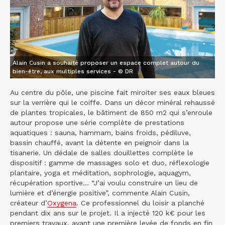
Alain Cusin a souhaité proposer un espace complet autour du
bien-être, aux multiples services - © DR
Au centre du pôle, une piscine fait miroiter ses eaux bleues
sur la verrière qui le coiffe. Dans un décor minéral rehaussé
de plantes tropicales, le bâtiment de 850 m2 qui s’enroule
autour propose une série complète de prestations
aquatiques : sauna, hammam, bains froids, pédiluve,
bassin chauffé, avant la détente en peignoir dans la
tisanerie. Un dédale de salles douillettes complète le
dispositif : gamme de massages solo et duo, réflexologie
plantaire, yoga et méditation, sophrologie, aquagym,
récupération sportive… “J’ai voulu construire un lieu de
lumière et d’énergie positive”, commente Alain Cusin,
créateur d’
Oxygena
. Ce professionnel du loisir a planché
pendant dix ans sur le projet. Il a injecté 120 k€ pour les
premiers travaux, avant une première levée de fonds en fin