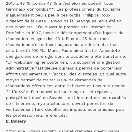
2015 à 43 % (contre 47 % à l’échelon européen), tous
terminaux confondus**. Les professionnels du tourisme
s’aguerrissent peu à peu à ces outils. Philippe Roux,
dirigeant de la Base Canyon de la Besorgues, en a été un
des pionniers. “J’ai ouvert le premier site Internet de
l’Ardèche en 1997, lancé le développement d’un logiciel de
réservation en ligne dès 2011. Plus de 25 % de mes
réservations s’effectuent aujourd’hui par Internet, et ce
sera bientôt 100 %.” Muriel Faure aime à citer l’anecdote
des gardiens de refuge, dont le quotidien a été transformé.
“Un webplanning ne coûte rien, il a supprimé une gestion
administrative fastidieuse qui leur a permis de porter leur
effort uniquement sur l’accueil des clientèles. Et quel autre
moyen permet de traiter 60 % de demandes de
réservations effectuées entre 21 heures et 1 heure du matin
?” L’arrivée d’un nouvel acteur français – et régional,
puisqu’il est basé en Savoie – de l’Internet sur les marchés
de l’itinérance, mytriptailor.com, devrait permettre de
véritablement faire décoller les impacts économiques pour
les professionnels référencés.
E. Ballery
**Source : Phocuswright, cabinet d’études d’e-tourisme.