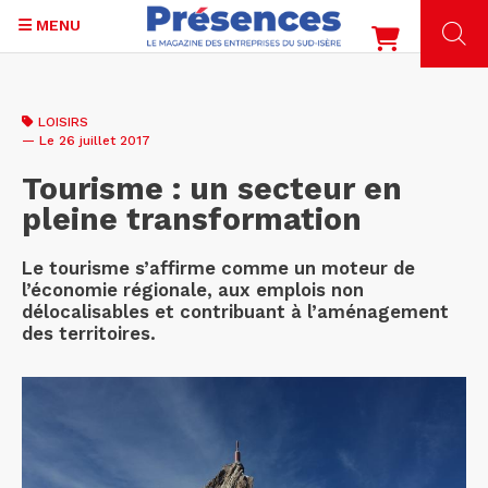
MENU
Aller
au
LOISIRS
contenu
— Le 26 juillet 2017
principal
Tourisme : un secteur en
pleine transformation
Le tourisme s’affirme comme un moteur de
l’économie régionale, aux emplois non
délocalisables et contribuant à l’aménagement
des territoires.