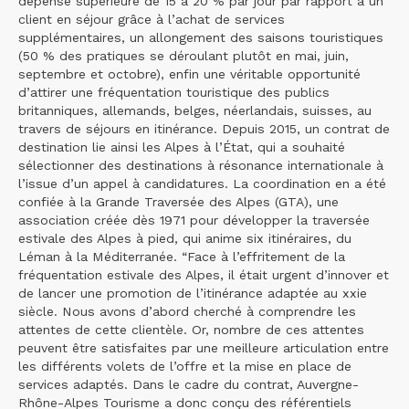
dépense supérieure de 15 à 20 % par jour par rapport à un
client en séjour grâce à l’achat de services
supplémentaires, un allongement des saisons touristiques
(50 % des pratiques se déroulant plutôt en mai, juin,
septembre et octobre), enfin une véritable opportunité
d’attirer une fréquentation touristique des publics
britanniques, allemands, belges, néerlandais, suisses, au
travers de séjours en itinérance. Depuis 2015, un contrat de
destination lie ainsi les Alpes à l’État, qui a souhaité
sélectionner des destinations à résonance internationale à
l’issue d’un appel à candidatures. La coordination en a été
confiée à la Grande Traversée des Alpes (GTA), une
association créée dès 1971 pour développer la traversée
estivale des Alpes à pied, qui anime six itinéraires, du
Léman à la Méditerranée. “Face à l’effritement de la
fréquentation estivale des Alpes, il était urgent d’innover et
de lancer une promotion de l’itinérance adaptée au xxie
siècle. Nous avons d’abord cherché à comprendre les
attentes de cette clientèle. Or, nombre de ces attentes
peuvent être satisfaites par une meilleure articulation entre
les différents volets de l’offre et la mise en place de
services adaptés. Dans le cadre du contrat, Auvergne-
Rhône-Alpes Tourisme a donc conçu des référentiels