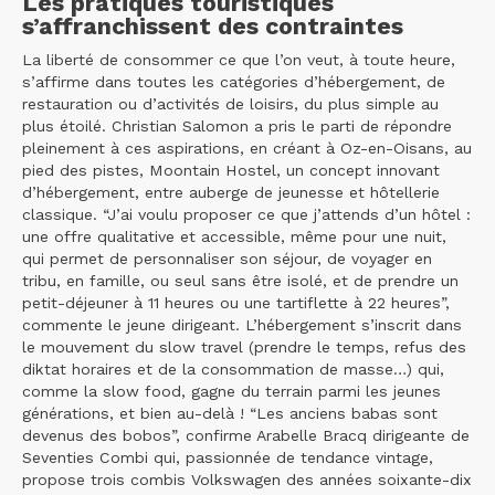
Les pratiques touristiques
s’affranchissent des contraintes
La liberté de consommer ce que l’on veut, à toute heure,
s’affirme dans toutes les catégories d’hébergement, de
restauration ou d’activités de loisirs, du plus simple au
plus étoilé. Christian Salomon a pris le parti de répondre
pleinement à ces aspirations, en créant à Oz-en-Oisans, au
pied des pistes, Moontain Hostel, un concept innovant
d’hébergement, entre auberge de jeunesse et hôtellerie
classique. “J’ai voulu proposer ce que j’attends d’un hôtel :
une offre qualitative et accessible, même pour une nuit,
qui permet de personnaliser son séjour, de voyager en
tribu, en famille, ou seul sans être isolé, et de prendre un
petit-déjeuner à 11 heures ou une tartiflette à 22 heures”,
commente le jeune dirigeant. L’hébergement s’inscrit dans
le mouvement du slow travel (prendre le temps, refus des
diktat horaires et de la consommation de masse…) qui,
comme la slow food, gagne du terrain parmi les jeunes
générations, et bien au-delà ! “Les anciens babas sont
devenus des bobos”, confirme Arabelle Bracq dirigeante de
Seventies Combi qui, passionnée de tendance vintage,
propose trois combis Volkswagen des années soixante-dix