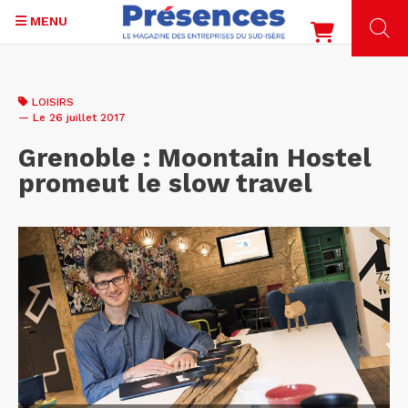
MENU
Aller
au
LOISIRS
contenu
— Le 26 juillet 2017
principal
Grenoble : Moontain Hostel
promeut le slow travel