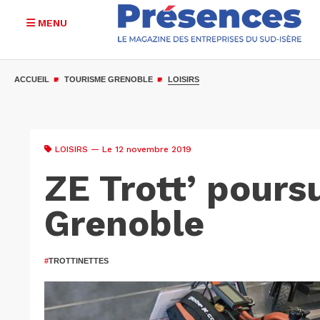
MENU
Aller
au
ACCUEIL
TOURISME GRENOBLE
LOISIRS
contenu
principal
LOISIRS
— Le 12 novembre 2019
ZE Trott’ poursu
Grenoble
#
TROTTINETTES