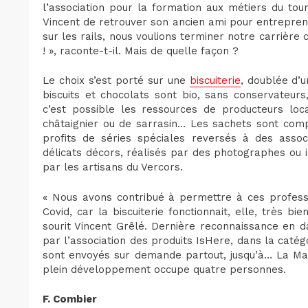
l’association pour la formation aux métiers du tou
Vincent de retrouver son ancien ami pour entreprend
sur les rails, nous voulions terminer notre carriè
! », raconte-t-il. Mais de quelle façon ?
Le choix s’est porté sur une
biscuiterie
, doublée d’u
biscuits et chocolats sont bio, sans conservateurs, 
c’est possible les ressources de producteurs loc
châtaignier ou de sarrasin… Les sachets sont comp
profits de séries spéciales reversés à des asso
délicats décors, réalisés par des photographes ou ill
par les artisans du Vercors.
« Nous avons contribué à permettre à ces professi
Covid, car la biscuiterie fonctionnait, elle, très b
sourit Vincent Grêlé. Dernière reconnaissance en d
par l’association des produits IsHere, dans la catégo
sont envoyés sur demande partout, jusqu’à… La M
plein développement occupe quatre personnes.
F. Combier