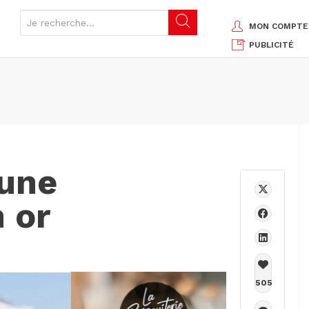
MON COMPTE
PUBLICITÉ
 une
 or
505