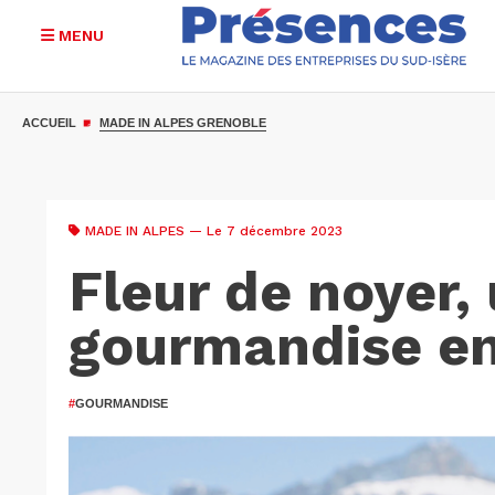
MENU
Aller
au
ACCUEIL
MADE IN ALPES GRENOBLE
contenu
principal
MADE IN ALPES
— Le 7 décembre 2023
Fleur de noyer,
gourmandise en
#
GOURMANDISE