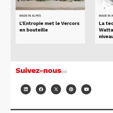
MADE IN ALPES
MADE IN 
L’Entropie met le Vercors
La te
en bouteille
Watta
nivea
Suivez-nous