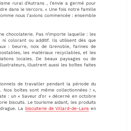
risme rural d’Autrans , l’envie a germé pour
re dans le Vercors. « Une fois notre famille
re comme nous l’avions commencée : ensemble
ne chocolaterie. Pas n’importe laquelle : les
ni colorant ou additif. Ils utilisent dès que
aux : beurre, noix de Grenoble, farines de
ostables, les matériaux recyclables, et les
ciations locales. De beaux paysages ou de
ustrateurs, illustrent aussi les boîtes faites
onnels de travailler pendant la période du
ien. Nos boîtes sont même collectionnées ! »,
ate : un « Saveur d’or » décerné en octobre
rie biscuits. Le tourisme aidant, les produits
adrague. La
biscuiterie de Villard-de-Lans
en