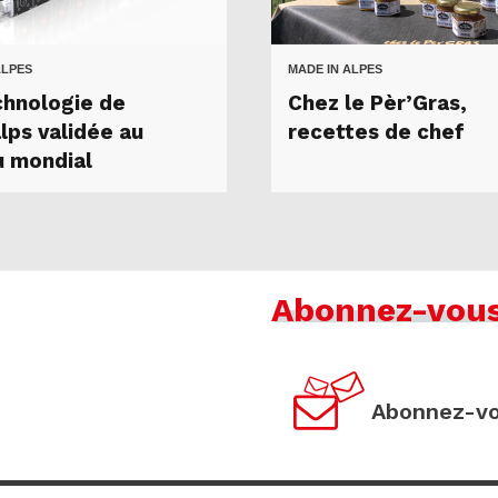
ALPES
MADE IN ALPES
chnologie de
Chez le Pèr’Gras,
lps validée au
recettes de chef
u mondial
Abonnez-vou
Abonnez-vo