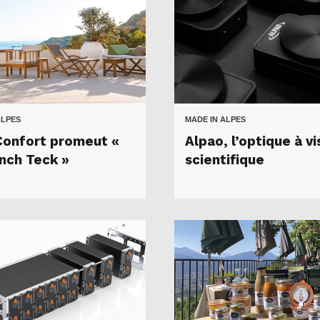
ALPES
MADE IN ALPES
Confort promeut «
Alpao, l’optique à v
ench Teck »
scientifique