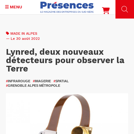
MENU
Aller
au
MADE IN ALPES
contenu
— Le 30 août 2022
principal
Lynred, deux nouveaux
détecteurs pour observer la
Terre
#
INFRAROUGE
#
IMAGERIE
#
SPATIAL
#
GRENOBLE ALPES MÉTROPOLE