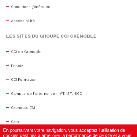
Conditions générales
Accessibilité
LES SITES DU GROUPE CCI GRENOBLE
CCI de Grenoble
Ecobiz
CCI Formation
Campus de l'alternance : IMT, IST, ISCO
Grenoble EM
Grex
En poursuivant votre navigation, vous acceptez l'utilisation de
cookies destinés à améliorer la performance de ce site et à vous
WTC Grenoble