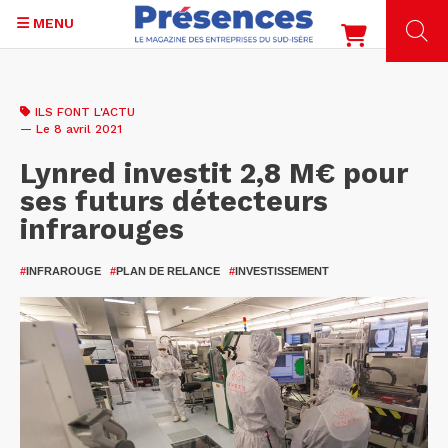
MENU
Aller
au
ILS FONT L'ACTU
contenu
— Le 8 avril 2021
principal
Lynred investit 2,8 M€ pour
ses futurs détecteurs
infrarouges
#
INFRAROUGE
#
PLAN DE RELANCE
#
INVESTISSEMENT