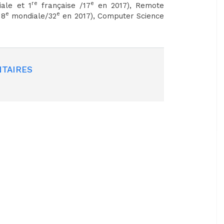
re
e
ale et 1
française /17
en 2017), Remote
e
e
18
mondiale/32
en 2017), Computer Science
TAIRES