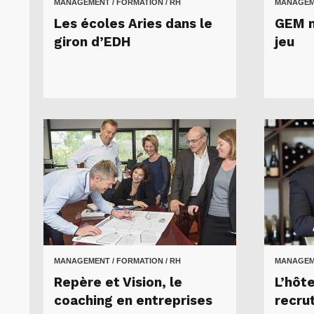
MANAGEMENT / FORMATION / RH
MANAGEME
Les écoles Aries dans le
GEM m
giron d’EDH
jeu
MANAGEMENT / FORMATION / RH
MANAGEME
Repère et Vision, le
L’hôt
coaching en entreprises
recrut