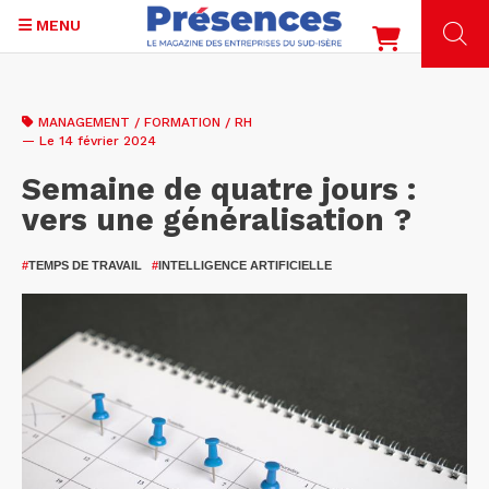
MENU
Aller
au
MANAGEMENT / FORMATION / RH
contenu
— Le 14 février 2024
principal
Semaine de quatre jours :
vers une généralisation ?
#
TEMPS DE TRAVAIL
#
INTELLIGENCE ARTIFICIELLE