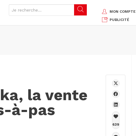
MON COMPTE
PUBLICITÉ
ka, la vente
as-à-pas
639