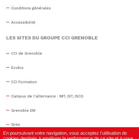
Conditions générales
Accessibilité
LES SITES DU GROUPE CCI GRENOBLE
CCI de Grenoble
Ecobiz
CCI Formation
Campus de l'alternance : IMT, IST, ISCO
Grenoble EM
Grex
En poursuivant votre navigation, vous acceptez l'utilisation de
cookies destinés à améliorer la performance de ce site et à vous
WTC Grenoble