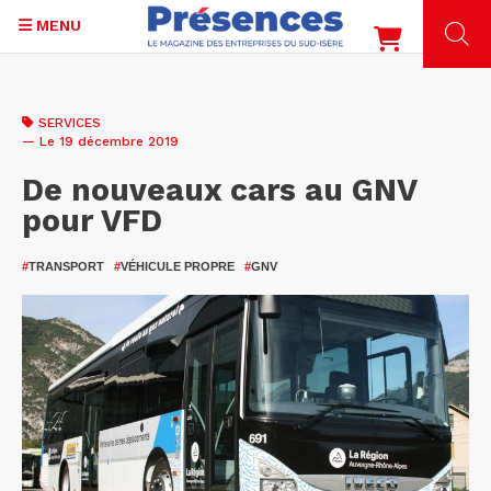
MENU
Aller
au
SERVICES
contenu
— Le 19 décembre 2019
principal
De nouveaux cars au GNV
pour VFD
#
TRANSPORT
#
VÉHICULE PROPRE
#
GNV