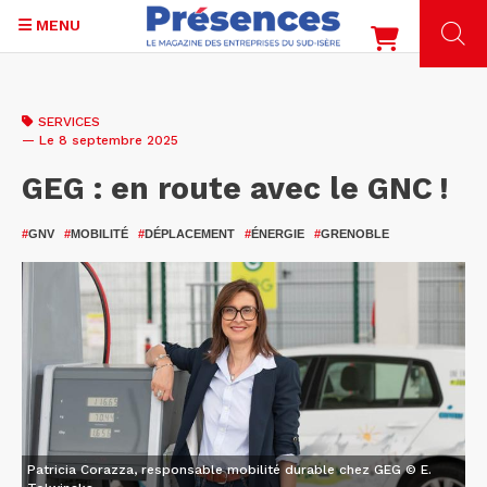
MENU
Aller
au
SERVICES
contenu
— Le 8 septembre 2025
principal
GEG : en route avec le GNC !
#
GNV
#
MOBILITÉ
#
DÉPLACEMENT
#
ÉNERGIE
#
GRENOBLE
Patricia Corazza, responsable mobilité durable chez GEG © E.