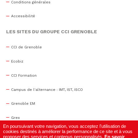
Conditions générales
Accessibilité
LES SITES DU GROUPE CCI GRENOBLE
CCI de Grenoble
Ecobiz
CCI Formation
Campus de l'alternance : IMT, IST, ISCO
Grenoble EM
Grex
En poursuivant votre navigation, vous acceptez l'utilisation de
cookies destinés à améliorer la performance de ce site et à vous
WTC Grenoble
proposer des services et contenus personnalisés.
En savoir