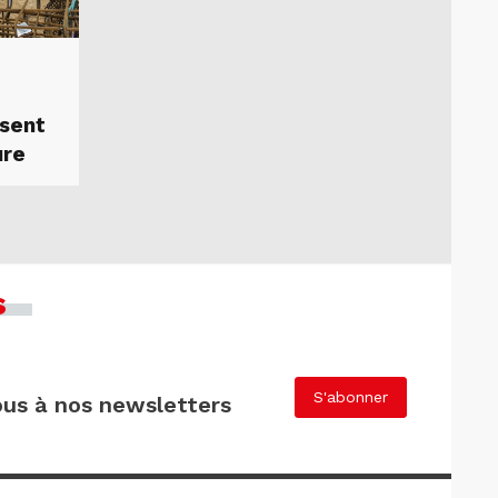
ssent
ure
s
S'abonner
us à nos newsletters