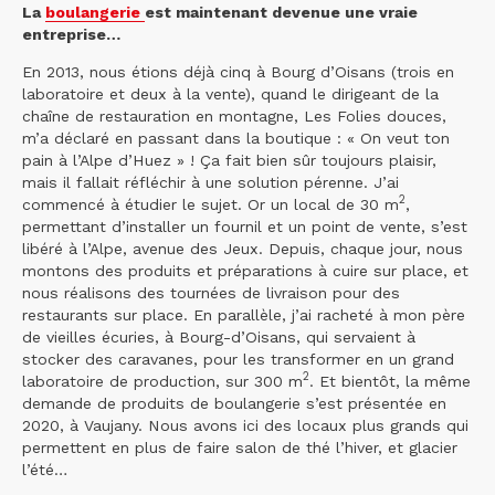
La
boulangerie
est maintenant devenue une vraie
entreprise…
En 2013, nous étions déjà cinq à Bourg d’Oisans (trois en
laboratoire et deux à la vente), quand le dirigeant de la
chaîne de restauration en montagne, Les Folies douces,
m’a déclaré en passant dans la boutique : « On veut ton
pain à l’Alpe d’Huez » ! Ça fait bien sûr toujours plaisir,
mais il fallait réfléchir à une solution pérenne. J’ai
2
commencé à étudier le sujet. Or un local de 30 m
,
permettant d’installer un fournil et un point de vente, s’est
libéré à l’Alpe, avenue des Jeux. Depuis, chaque jour, nous
montons des produits et préparations à cuire sur place, et
nous réalisons des tournées de livraison pour des
restaurants sur place. En parallèle, j’ai racheté à mon père
de vieilles écuries, à Bourg-d’Oisans, qui servaient à
stocker des caravanes, pour les transformer en un grand
2
laboratoire de production, sur 300 m
. Et bientôt, la même
demande de produits de boulangerie s’est présentée en
2020, à Vaujany. Nous avons ici des locaux plus grands qui
permettent en plus de faire salon de thé l’hiver, et glacier
l’été…