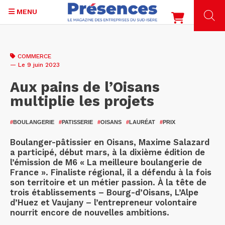
MENU
Aller
au
COMMERCE
contenu
— Le 9 juin 2023
principal
Aux pains de l’Oisans
multiplie les projets
#
BOULANGERIE
#
PATISSERIE
#
OISANS
#
LAURÉAT
#
PRIX
Boulanger-pâtissier en Oisans, Maxime Salazard
a participé, début mars, à la dixième édition de
l’émission de M6 « La meilleure boulangerie de
France ». Finaliste régional, il a défendu à la fois
son territoire et un métier passion. À la tête de
trois établissements – Bourg-d’Oisans, L’Alpe
d’Huez et Vaujany – l’entrepreneur volontaire
nourrit encore de nouvelles ambitions.