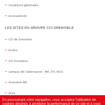
Conditions générales
Accessibilité
LES SITES DU GROUPE CCI GRENOBLE
CCI de Grenoble
Ecobiz
CCI Formation
Campus de l'alternance : IMT, IST, ISCO
Grenoble EM
Grex
En poursuivant votre navigation, vous acceptez l'utilisation de
cookies destinés à améliorer la performance de ce site et à vous
WTC Grenoble