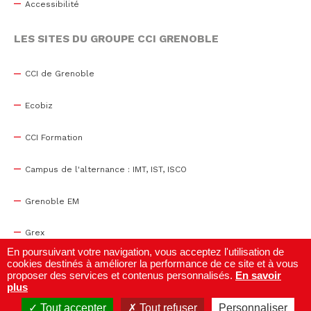
Accessibilité
LES SITES DU GROUPE CCI GRENOBLE
CCI de Grenoble
Ecobiz
CCI Formation
Campus de l'alternance : IMT, IST, ISCO
Grenoble EM
Grex
En poursuivant votre navigation, vous acceptez l'utilisation de
cookies destinés à améliorer la performance de ce site et à vous
WTC Grenoble
proposer des services et contenus personnalisés.
En savoir
plus
Centre de congrès
Tout accepter
Tout refuser
Personnaliser