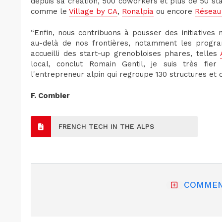
depuis sa création, 500 coworkers et plus de 50 star
comme le
Village by CA
,
Ronalpia
ou encore
Réseau
“Enfin, nous contribuons à pousser des initiatives
au-delà de nos frontières, notamment les progr
accueilli des start-up grenobloises phares, telles
local, conclut Romain Gentil, je suis très fier
l'entrepreneur alpin qui regroupe 130 structures et o
F. Combier
FRENCH TECH IN THE ALPS
COMMEN