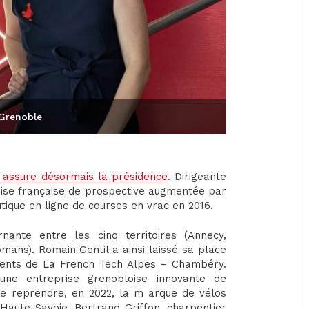
 Grenoble
 assure désormais la présidence
. Dirigeante
rise française de prospective augmentée par
utique en ligne de courses en vrac en 2016.
ante entre les cinq territoires (Annecy,
ans). Romain Gentil a ainsi laissé sa place
dents de La French Tech Alpes – Chambéry.
une entreprise grenobloise innovante de
de reprendre, en 2022, la m arque de vélos
aute-Savoie. Bertrand Griffon, charpentier