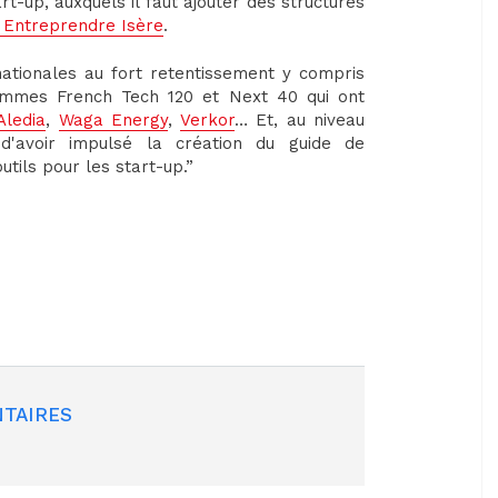
t-up, auxquels il faut ajouter des structures
 Entreprendre Isère
.
 nationales au fort retentissement y compris
ammes French Tech 120 et Next 40 qui ont
Aledia
,
Waga Energy
,
Verkor
… Et, au niveau
 d'avoir impulsé la création du guide de
utils pour les start-up.”
TAIRES