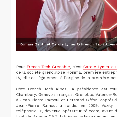
Romain Gentil et Carole Lymer © French Tech Alpes
Pour
French Tech Grenoble
, c'est
Carole Lymer qui
de la société grenobloise Honima, première entrep
IA, elle est également à l'origine de la première bo
Côté French Tech Alpes, la présidence est tourn
Chambéry, Genevois français, Grenoble, Valence-Rom
à Jean-Pierre Ramoul et Bertrand Giffon, coprési
Jean-Pierre Ramoul a fondé, en 2009, Voxity, 
téléphonie IP, devenue opérateur télécom, avant 
haut de gamme CMT, fabriqués artisanalement en H