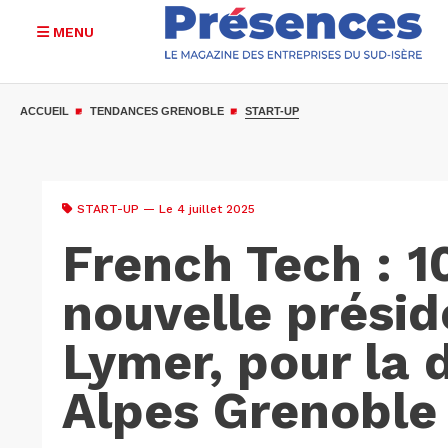
MENU
Aller
au
ACCUEIL
TENDANCES GRENOBLE
START-UP
contenu
principal
START-UP
— Le 4 juillet 2025
French Tech : 1
nouvelle présid
Lymer, pour la 
Alpes Grenoble