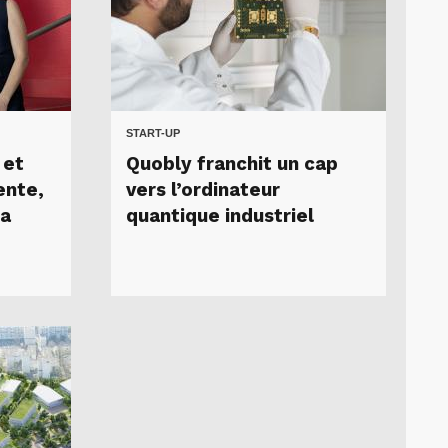
START-UP
 et
Quobly franchit un cap
ente,
vers l’ordinateur
la
quantique industriel