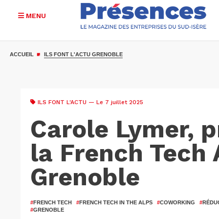
MENU
Aller
au
ACCUEIL
ILS FONT L'ACTU GRENOBLE
contenu
principal
ILS FONT L'ACTU
— Le 7 juillet 2025
Carole Lymer, p
la French Tech 
Grenoble
#
FRENCH TECH
#
FRENCH TECH IN THE ALPS
#
COWORKING
#
RÉDU
#
GRENOBLE