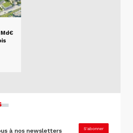
1 Md€
ois
s
S'abonner
us à nos newsletters