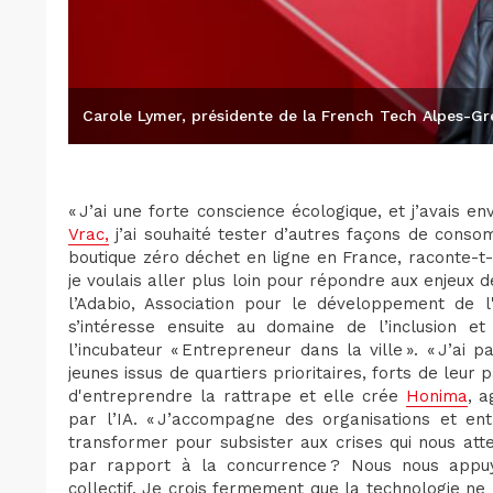
Carole Lymer, présidente de la French Tech Alpes-G
« J’ai une forte conscience écologique, et j’avais e
Vrac,
j’ai souhaité tester d’autres façons de consom
boutique zéro déchet en ligne en France, raconte-t-e
je voulais aller plus loin pour répondre aux enjeux d
l’Adabio, Association pour le développement de l'
s’intéresse ensuite au domaine de l’inclusion et
l’incubateur « Entrepreneur dans la ville ». « J’ai
jeunes issus de quartiers prioritaires, forts de leur 
d'entreprendre la rattrape et elle crée
Honima
, 
par l’IA. « J’accompagne des organisations et ent
transformer pour subsister aux crises qui nous atte
par rapport à la concurrence ? Nous nous appuyons
collectif. Je crois fermement que la technologie ne