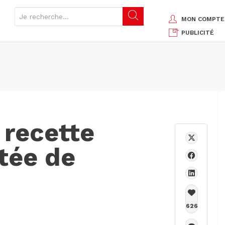
MON COMPTE
PUBLICITÉ
 recette
tée de
626