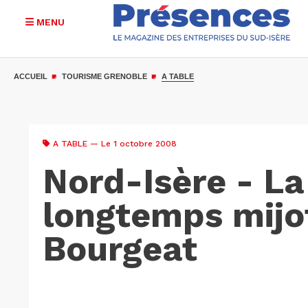
MENU
Aller
au
ACCUEIL
TOURISME GRENOBLE
A TABLE
contenu
principal
A TABLE
— Le 1 octobre 2008
Nord-Isère - La
longtemps mijo
Bourgeat