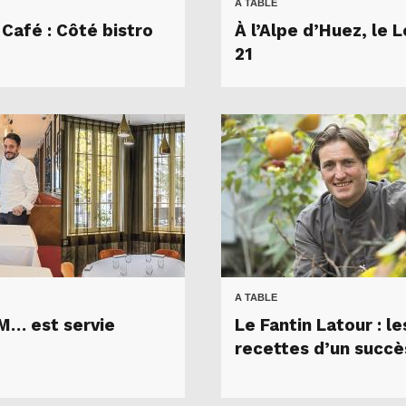
A TABLE
 Café : Côté bistro
À l’Alpe d’Huez, le 
21
A TABLE
… est servie
Le Fantin Latour : le
recettes d’un succè