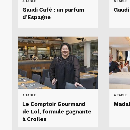
A TABLE
A TABLE
Gaudi Café : un parfum
Gaudi
d’Espagne
A TABLE
A TABLE
Le Comptoir Gourmand
MadaM
de Lol, formule gagnante
à Crolles