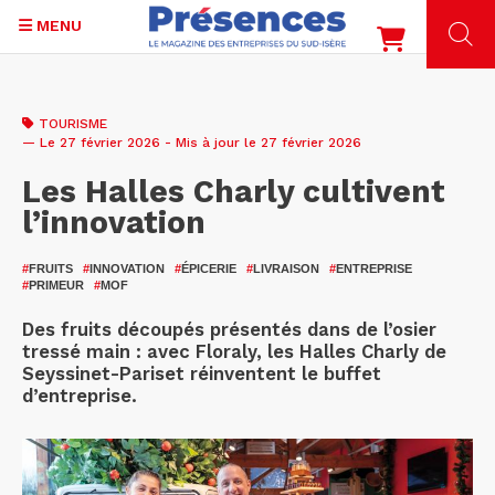
MENU
Aller
au
TOURISME
contenu
— Le 27 février 2026 - Mis à jour le 27 février 2026
principal
Les Halles Charly cultivent
l’innovation
#
FRUITS
#
INNOVATION
#
ÉPICERIE
#
LIVRAISON
#
ENTREPRISE
#
PRIMEUR
#
MOF
Des fruits découpés présentés dans de l’osier
tressé main : avec Floraly, les Halles Charly de
Seyssinet-Pariset réinventent le buffet
d’entreprise.