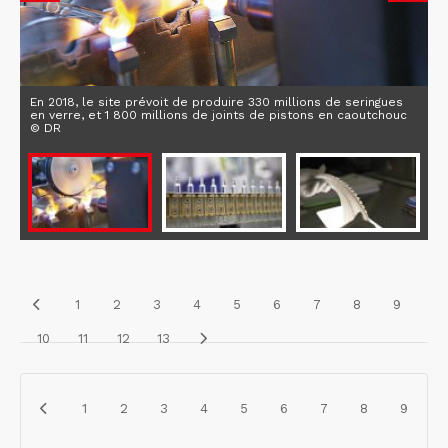
En 2018, le site prévoit de produire 330 millions de seringues
en verre, et 1 800 millions de joints de pistons en caoutchouc
© DR
1
2
3
4
5
6
7
8
9
10
11
12
13
1
2
3
4
5
6
7
8
9