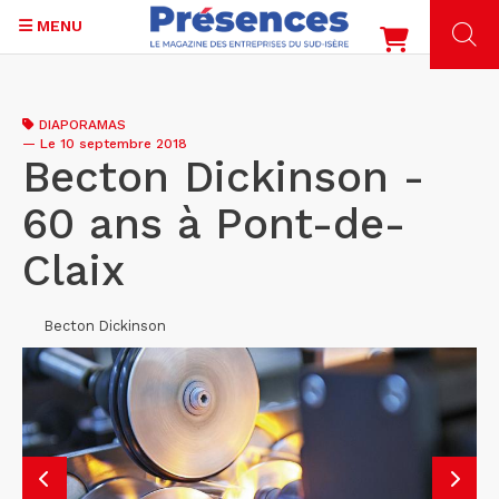
MENU
Aller
au
DIAPORAMAS
contenu
—
Le 10 septembre 2018
principal
Becton Dickinson -
60 ans à Pont-de-
Claix
Becton Dickinson