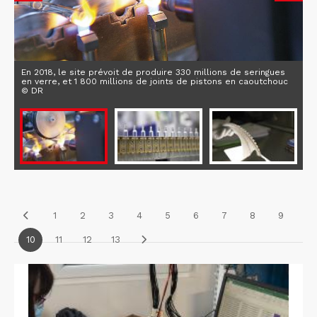
En 2018, le site prévoit de produire 330 millions de seringues
en verre, et 1 800 millions de joints de pistons en caoutchouc
© DR
1
2
3
4
5
6
7
8
9
10
11
12
13