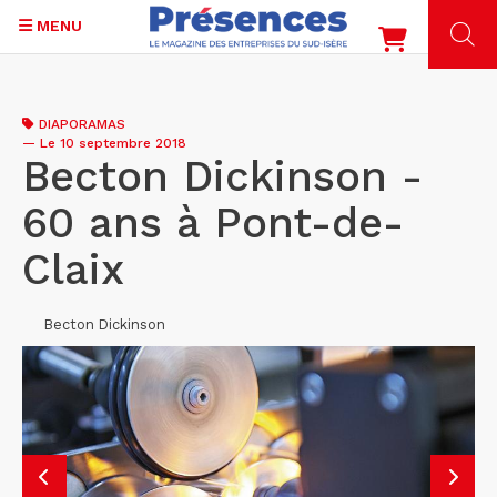
MENU
Aller
au
DIAPORAMAS
contenu
—
Le 10 septembre 2018
principal
Becton Dickinson -
60 ans à Pont-de-
Claix
Becton Dickinson