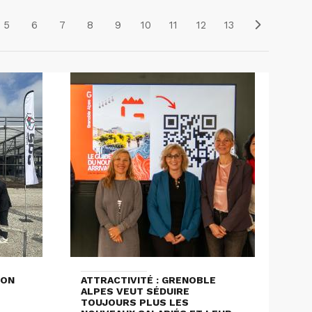
5
6
7
8
9
10
11
12
13
ION
ATTRACTIVITÉ : GRENOBLE
ALPES VEUT SÉDUIRE
TOUJOURS PLUS LES