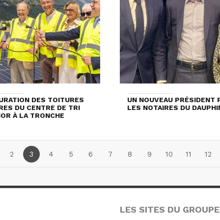
URATION DES TOITURES
UN NOUVEAU PRÉSIDENT 
RES DU CENTRE DE TRI
LES NOTAIRES DU DAUPHI
OR À LA TRONCHE
2
3
4
5
6
7
8
9
10
11
12
LES SITES DU GROUPE