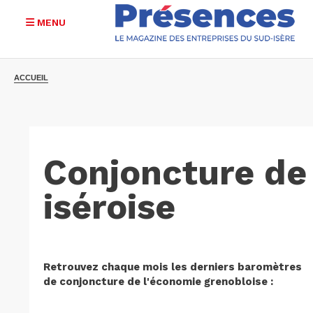
MENU
Aller
au
ACCUEIL
contenu
principal
Conjoncture de
iséroise
Retrouvez chaque mois les derniers baromètres
de conjoncture de l'économie grenobloise :