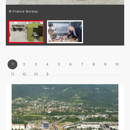
© France Bureau
1
2
3
4
5
6
7
8
9
10
11
12
13