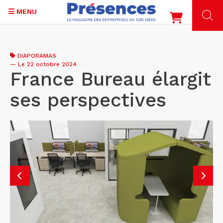
MENU
Aller
au
DIAPORAMAS
contenu
—
Le 22 octobre 2024
principal
France Bureau élargit
ses perspectives