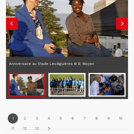
Anniversaire au Stade Lesdiguières © B. Moyen
1
2
3
4
5
6
7
8
9
10
11
12
13