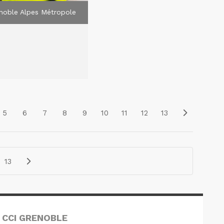
noble Alpes Métropole
5
6
7
8
9
10
11
12
13
13
 CCI GRENOBLE