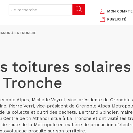
MON COMPTE
PUBLICITÉ
THANOR À LA TRONCHE
s toitures solaire
a Tronche
Grenoble Alpes, Michelle Veyret, vice-présidente de Grenoble
e, Pierre Verri, vice-président de Grenoble Alpes Métropole c
de la collecte et du tri des déchets, Bertrand Spindler, mair
Centre de tri Athanor situé à La Tronche et ont visité les tr
e de route de la Métropole en matière de production d’électric
otovoltaïque produite sur son territoire.