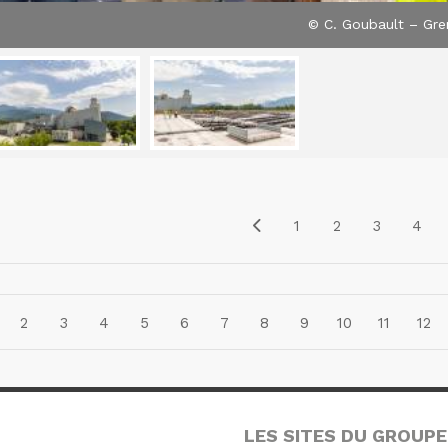
© C. Goubault – Gre
1
2
3
4
2
3
4
5
6
7
8
9
10
11
12
LES SITES DU GROUPE