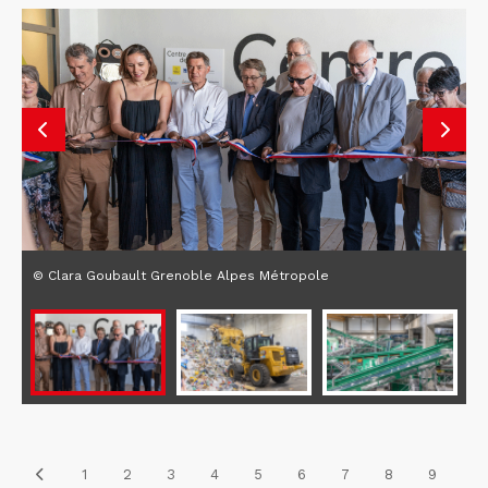
© Clara Goubault Grenoble Alpes Métropole
1
2
3
4
5
6
7
8
9