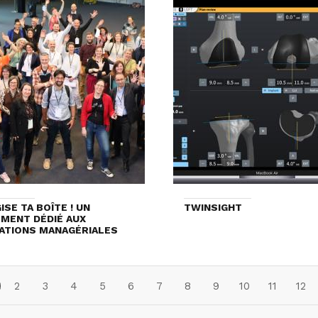
ISE TA BOÎTE ! UN
TWINSIGHT
MENT DÉDIÉ AUX
ATIONS MANAGÉRIALES
2
3
4
5
6
7
8
9
10
11
12