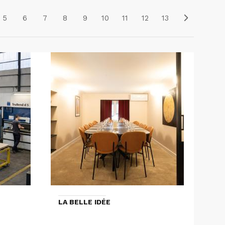
5
6
7
8
9
10
11
12
13
LA BELLE IDÉE