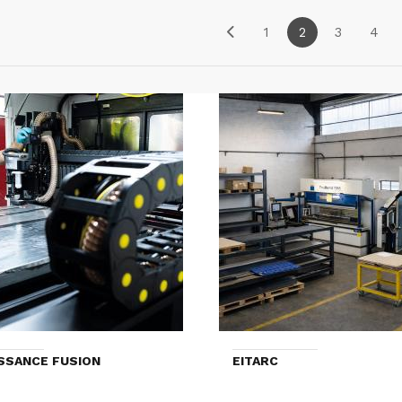
1
2
3
4
SSANCE FUSION
EITARC