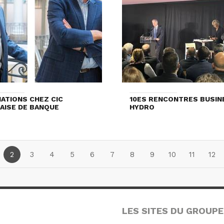
ATIONS CHEZ CIC
10ES RENCONTRES BUSIN
AISE DE BANQUE
HYDRO
2
3
4
5
6
7
8
9
10
11
12
LES SITES DU GROUPE