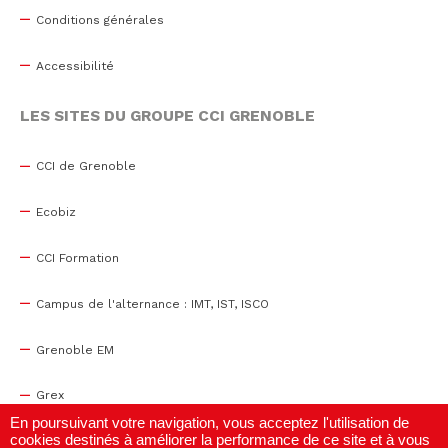
Conditions générales
Accessibilité
LES SITES DU GROUPE CCI GRENOBLE
CCI de Grenoble
Ecobiz
CCI Formation
Campus de l'alternance : IMT, IST, ISCO
Grenoble EM
Grex
En poursuivant votre navigation, vous acceptez l'utilisation de
cookies destinés à améliorer la performance de ce site et à vous
WTC Grenoble