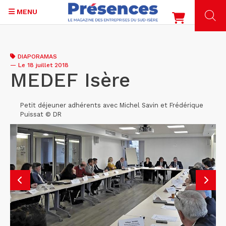
MENU
Aller
au
DIAPORAMAS
contenu
—
Le 18 juillet 2018
principal
MEDEF Isère
Petit déjeuner adhérents avec Michel Savin et Frédérique
Puissat © DR