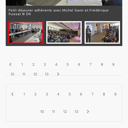
Petit déjeuner adhérents avec Michel Savin et Frédérique
Puissat © DR
1
2
3
4
5
6
7
8
9
10
11
12
13
1
2
3
4
5
6
7
8
9
10
11
12
13