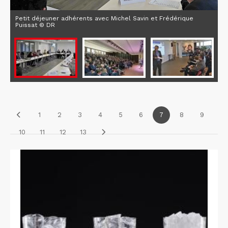
Petit déjeuner adhérents avec Michel Savin et Frédérique
Puissat © DR
1
2
3
4
5
6
7
8
9
10
11
12
13