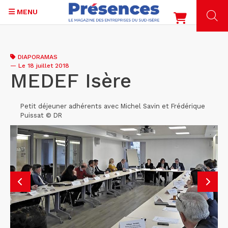
MENU
Aller
au
DIAPORAMAS
contenu
—
Le 18 juillet 2018
principal
MEDEF Isère
Petit déjeuner adhérents avec Michel Savin et Frédérique
Puissat © DR