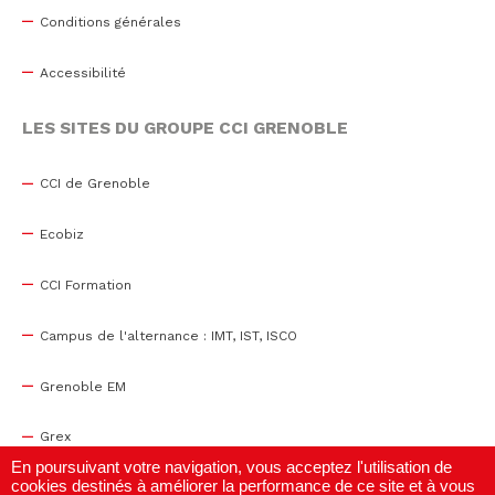
Conditions générales
Accessibilité
LES SITES DU GROUPE CCI GRENOBLE
CCI de Grenoble
Ecobiz
CCI Formation
Campus de l'alternance : IMT, IST, ISCO
Grenoble EM
Grex
En poursuivant votre navigation, vous acceptez l'utilisation de
cookies destinés à améliorer la performance de ce site et à vous
WTC Grenoble