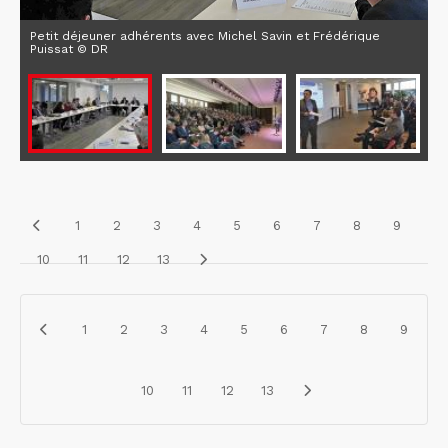
Petit déjeuner adhérents avec Michel Savin et Frédérique
Puissat © DR
1
2
3
4
5
6
7
8
9
10
11
12
13
1
2
3
4
5
6
7
8
9
10
11
12
13