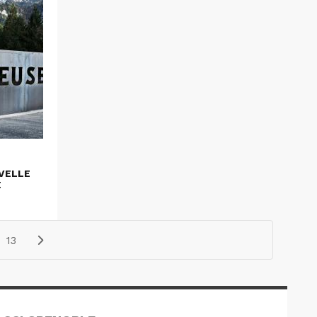
UVELLE
E
13