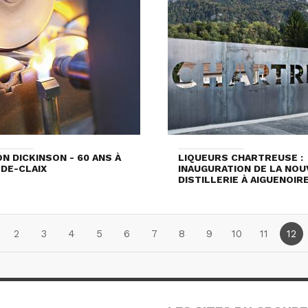
N DICKINSON - 60 ANS À
LIQUEURS CHARTREUSE :
DE-CLAIX
INAUGURATION DE LA NO
DISTILLERIE À AIGUENOIR
2
3
4
5
6
7
8
9
10
11
12