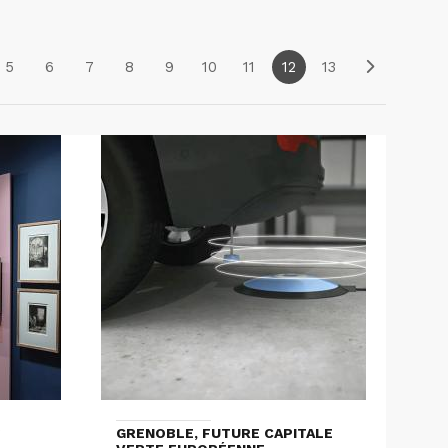
5
6
7
8
9
10
11
12
13
S
GRENOBLE, FUTURE CAPITALE