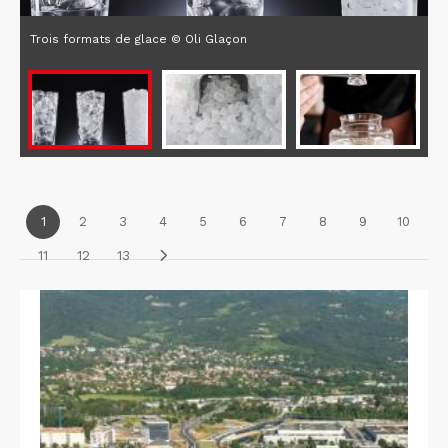
Trois formats de glace © Oli Glaçon
1
2
3
4
5
6
7
8
9
10
11
12
13