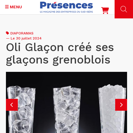
MENU
Aller
au
DIAPORAMAS
contenu
—
Le 30 juillet 2024
principal
Oli Glaçon créé ses
glaçons grenoblois